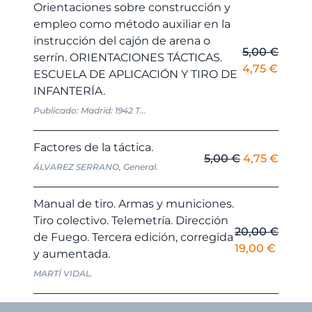
era:
es:
Orientaciones sobre construcción y
15,00 €.
14,25 
empleo como método auxiliar en la
instrucción del cajón de arena o
5,00
€
serrín. ORIENTACIONES TÁCTICAS.
El
El
4,75
€
ESCUELA DE APLICACIÓN Y TIRO DE
precio
preci
INFANTERÍA.
original
actua
Publicado: Madrid: 1942 T...
era:
es:
5,00 €.
4,75 €
Factores de la táctica.
El
El
5,00
€
4,75
€
ÁLVAREZ SERRANO, General.
precio
preci
original
actua
Manual de tiro. Armas y municiones.
era:
es:
Tiro colectivo. Telemetría. Dirección
5,00 €.
4,75 €
20,00
€
de Fuego. Tercera edición, corregida
El
El
19,00
€
y aumentada.
precio
precio
MARTÍ VIDAL.
original
actual
era:
es: