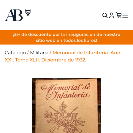
VOLVER
¡5% de descuento por la inauguración de nuestro
sitio web en todos los libros!
Catálogo
/
Militaria
/
Memorial de Infantería. Año
XXI. Tomo XLII. Diciembre de 1932.