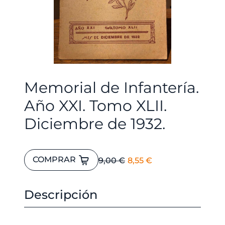
Memorial de Infantería.
Año XXI. Tomo XLII.
Diciembre de 1932.
Memorial
El
El
COMPRAR
9,00
€
8,55
€
de
precio
precio
Infantería.
original
actual
Año
Descripción
era:
es:
XXI.
9,00 €.
8,55 €.
Tomo