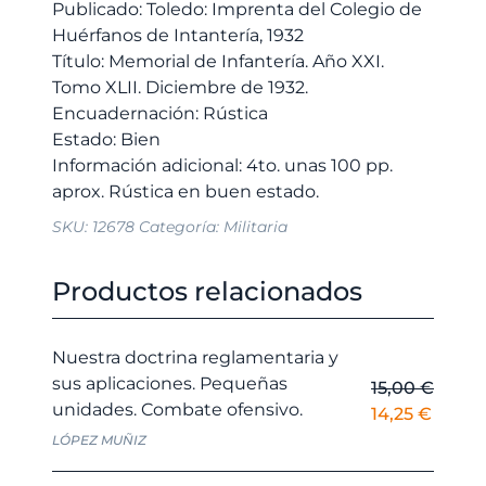
XLII.
Publicado: Toledo: Imprenta del Colegio de
Diciembre
Huérfanos de Intantería, 1932
de
Título: Memorial de Infantería. Año XXI.
1932.
Tomo XLII. Diciembre de 1932.
cantidad
Encuadernación: Rústica
Estado: Bien
Información adicional: 4to. unas 100 pp.
SKU:
12678
Categoría:
Militaria
Productos relacionados
Nuestra doctrina reglamentaria y
sus aplicaciones. Pequeñas
15,00
€
unidades. Combate ofensivo.
El
El
14,25
€
precio
precio
LÓPEZ MUÑIZ
original
actual