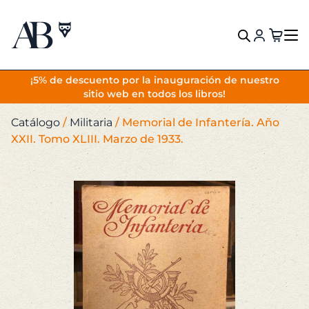
VOLVER
¡5% de descuento por la inauguración de nuestro
sitio web en todos los libros!
Catálogo
/
Militaria
/
Memorial de Infantería. Año
XXII. Tomo XLIII. Marzo de 1933.