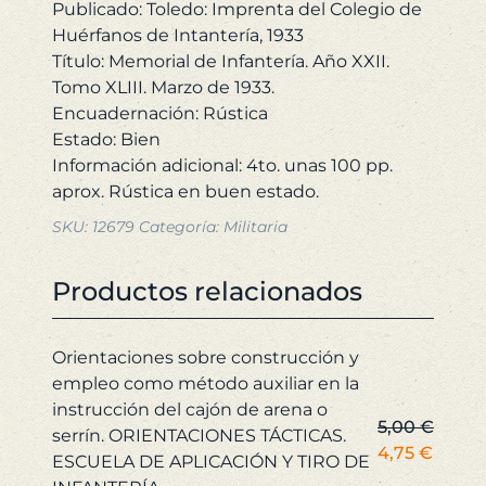
XLIII.
Publicado: Toledo: Imprenta del Colegio de
Marzo
Huérfanos de Intantería, 1933
de
Título: Memorial de Infantería. Año XXII.
1933.
Tomo XLIII. Marzo de 1933.
cantidad
Encuadernación: Rústica
Estado: Bien
Información adicional: 4to. unas 100 pp.
SKU:
12679
Categoría:
Militaria
Productos relacionados
Orientaciones sobre construcción y
empleo como método auxiliar en la
instrucción del cajón de arena o
5,00
€
serrín. ORIENTACIONES TÁCTICAS.
El
El
4,75
€
ESCUELA DE APLICACIÓN Y TIRO DE
precio
preci