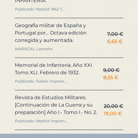
INFANTERÍA.
original
actua
Publicado: Madrid: 1942 T...
era:
es:
5,00 €.
4,75 €
Geografía militar de España y
Portugal por… Octava edición
7,00
€
corregida y aumentada.
El
El
6,65
€
precio
precio
MARISCAL, Leandro.
original
actual
era:
es:
Memorial de Infantería. Año XXI.
9,00
€
7,00 €.
6,65 €
Tomo XLI. Febrero de 1932.
El
El
8,55
€
Publicado: Toledo: Impren...
precio
precio
original
actual
Revista de Estudios Militares.
era:
es:
[Continuación de La Guerra y su
20,00
€
9,00 €.
8,55 €.
preparación] Año I.- Tomo I.- No. 2.
El
El
19,00
€
precio
precio
Publicado: Madrid: Impren...
original
actual
era:
es: