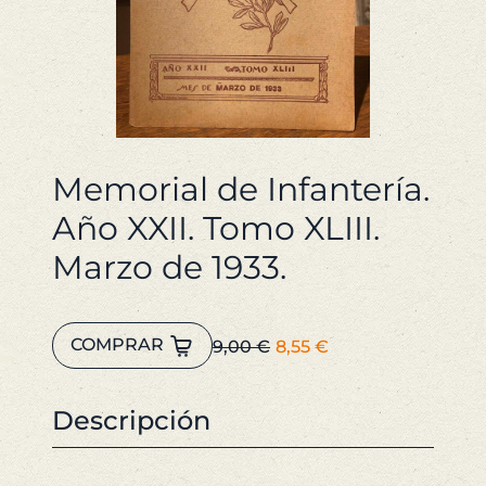
Memorial de Infantería.
Año XXII. Tomo XLIII.
Marzo de 1933.
Memorial
El
El
COMPRAR
9,00
€
8,55
€
de
precio
precio
Infantería.
original
actual
Año
Descripción
era:
es:
XXII.
9,00 €.
8,55 €.
Tomo