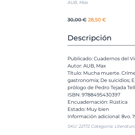
AUB, Max
El
El
30,00
€
28,50
€
precio
precio
original
actual
Descripción
era:
es:
30,00 €.
28,50 €.
Publicado: Cuadernos del Vi
Autor: AUB, Max
Título: Mucha muerte. Críme
gastronomía; De suicidios; Ep
prólogo de Pedro Tejada Tel
ISBN: 9788495430397
Encuadernación: Rústica
Estado: Muy bien
SKU:
22172
Categoría:
Literatur