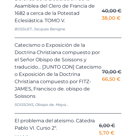
Asamblea del Clero de Francia de
40,00
€
1682 a cerca de la Potestad
El
El
38,00
€
Eclesiástica. TOMO V.
precio
precio
BOSSUET, Jacques Benigne.
original
actual
era:
es:
Catecismo o Exposición de la
40,00 €.
38,00 
Doctrina Christiana compuesto por
el Señor Obispo de Soissons y
traducido… [JUNTO CON] Catecismo
70,00
€
o Exposición de la Doctrina
El
El
66,50
€
Christiana compuesto por FITZ-
precio
precio
JAMES, Francisco de. obispo de
original
actual
Soissons
era:
es:
SOISSONS, Obispo de. Maya...
70,00 €.
66,50 
El problema del ateismo. Cátedra
6,00
€
Pablo VI. Curso 2º.
El
El
5,70
€