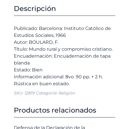
y
original
actual
Descripción
compromiso
era:
es:
cristiano.
9,00 €.
8,55 €.
cantidad
Publicado: Barcelona: Instituto Católico de
Estudios Sociales, 1966
Autor: BOULARD, F.
Título: Mundo rural y compromiso cristiano.
Encuadernación: Encuadernación de tapa
blanda
Estado: Bien
Información adicional: 8vo. 90 pp. + 2 h.
SKU:
12819
Categoría:
Religión
Productos relacionados
Defensa de la Declaración de la