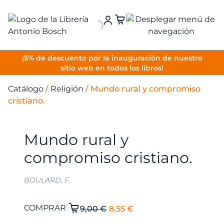
VOLVER
¡5% de descuento por la inauguración de nuestro
sitio web en todos los libros!
Catálogo
/
Religión
/
Mundo rural y compromiso
cristiano.
Mundo rural y
compromiso cristiano.
BOULARD, F.
El
El
Mundo
COMPRAR
9,00
€
8,55
€
rural
precio
precio