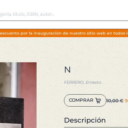
escuento por la inauguración de nuestro sitio web en todos lo
N
FERRERO, Ernesto.
N
E
COMPRAR
10,00
€
9
cantidad
p
o
Descripción
e