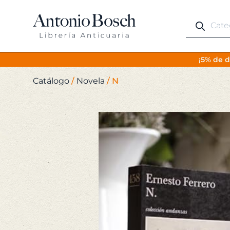
Búsqueda
de
productos
¡5% de d
Catálogo
/
Novela
/
N