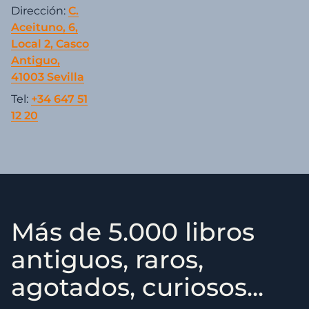
Dirección:
C.
Aceituno, 6,
Local 2, Casco
Antiguo,
41003 Sevilla
Tel:
+34 647 51
12 20
Más de 5.000 libros
antiguos, raros,
agotados, curiosos...