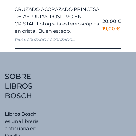
original
actual
era:
es:
CRUZADO ACORAZADO PRINCESA
145,00 €.
137,75 
DE ASTURIAS. POSITIVO EN
20,00
€
CRISTAL. Fotografía estereoscópica
El
El
19,00
€
en cristal. Buen estado.
precio
precio
Título: CRUZADO ACORAZADO...
original
actual
era:
es:
20,00 €.
19,00 
SOBRE
LIBROS
BOSCH
Libros Bosch
es una librería
anticuaria en
Sevilla