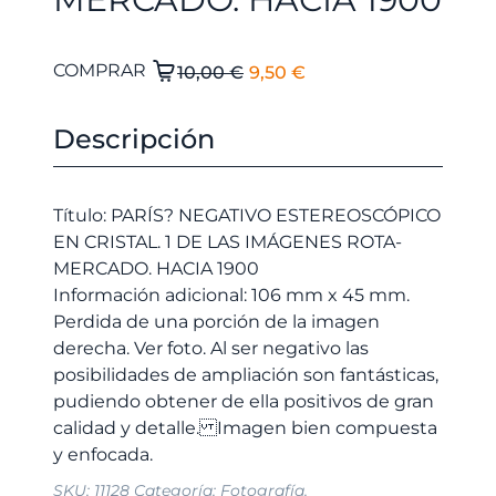
El
El
PARÍS?
COMPRAR
10,00
€
9,50
€
NEGATIVO
precio
precio
ESTEREOSCÓPICO
original
actual
Descripción
EN
era:
es:
CRISTAL.
10,00 €.
9,50 €.
1
Título: PARÍS? NEGATIVO ESTEREOSCÓPICO
DE
EN CRISTAL. 1 DE LAS IMÁGENES ROTA-
LAS
MERCADO. HACIA 1900
IMÁGENES
Información adicional: 106 mm x 45 mm.
ROTA-
Perdida de una porción de la imagen
MERCADO.
derecha. Ver foto. Al ser negativo las
HACIA
posibilidades de ampliación son fantásticas,
1900
pudiendo obtener de ella positivos de gran
cantidad
calidad y detalle. Imagen bien compuesta
SKU:
11128
Categoría:
Fotografía.