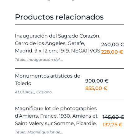
Productos relacionados
Inauguración del Sagrado Corazón.
Cerro de los Ángeles, Getafe,
240,00
€
Madrid. 9 x 12 cm; 1919. NEGATIVOS
El
El
228,00
€
precio
precio
Título: Inauguración del ...
original
actual
era:
es:
Monumentos artísticos de
900,00
€
240,00 €.
228,00
Toledo.
El
El
855,00
€
ALGUACIL, Casiano.
precio
precio
original
actual
Magnifique lot de photographies
era:
es:
d’Amiens, France. 1930. Amiens et
145,00
€
900,00 €.
855,00 €.
Saint Valery sur Somme, Picardie.
El
El
137,75
€
precio
precio
Título: Magnifique lot de...