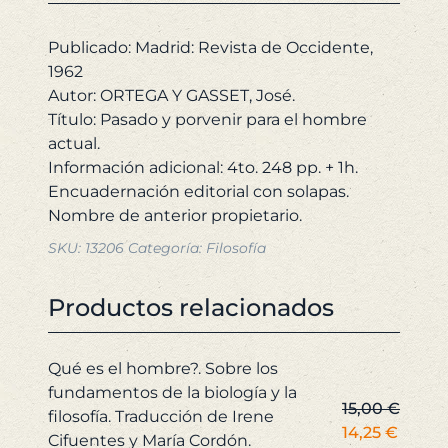
5,00 €.
4,75 €.
hombre
actual.
Publicado: Madrid: Revista de Occidente,
cantidad
1962
Autor: ORTEGA Y GASSET, José.
Título: Pasado y porvenir para el hombre
actual.
Información adicional: 4to. 248 pp. + 1h.
Encuadernación editorial con solapas.
SKU:
13206
Categoría:
Filosofía
Productos relacionados
Qué es el hombre?. Sobre los
fundamentos de la biología y la
15,00
€
filosofía. Traducción de Irene
El
El
14,25
€
Cifuentes y María Cordón.