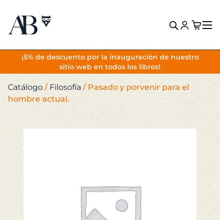
VOLVER
¡5% de descuento por la inauguración de nuestro
sitio web en todos los libros!
Catálogo
/
Filosofía
/
Pasado y porvenir para el
hombre actual.