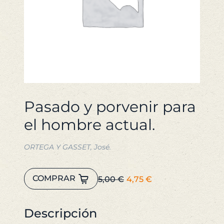
Pasado y porvenir para
el hombre actual.
ORTEGA Y GASSET, José.
Pasado
El
El
COMPRAR
5,00
€
4,75
€
y
precio
precio
porvenir
original
actual
para
Descripción
era:
es:
el