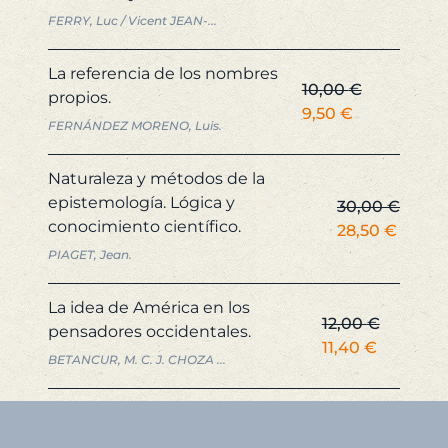
precio
precio
FERRY, Luc / Vicent JEAN-...
original
actual
era:
es:
La referencia de los nombres
15,00 €.
14,25 
10,00
€
propios.
El
El
9,50
€
FERNÁNDEZ MORENO, Luis.
precio
precio
original
actual
Naturaleza y métodos de la
era:
es:
epistemología. Lógica y
30,00
€
10,00 €.
9,50 €.
conocimiento científico.
El
El
28,50
€
precio
precio
PIAGET, Jean.
original
actual
era:
es:
La idea de América en los
12,00
€
30,00 €.
28,50 
pensadores occidentales.
El
El
11,40
€
BETANCUR, M. C. J. CHOZA ...
precio
precio
original
actual
era:
es:
12,00 €.
11,40 €.