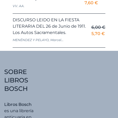
El
El
7,60
€
VV. AA.
precio
precio
original
actual
DISCURSO LEIDO EN LA FIESTA
era:
es:
LITERARIA DEL 26 de Junio de 1911.
6,00
€
8,00 €.
7,60 €.
Los Autos Sacramentales.
El
El
5,70
€
precio
precio
MENÉNDEZ Y PELAYO, Marcel...
original
actual
era:
es:
6,00 €.
5,70 €
SOBRE
LIBROS
BOSCH
Libros Bosch
es una librería
anticuaria en