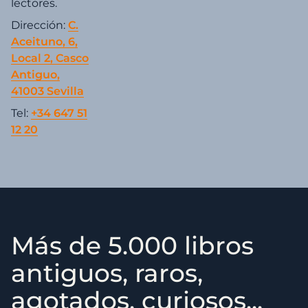
lectores.
Dirección:
C.
Aceituno, 6,
Local 2, Casco
Antiguo,
41003 Sevilla
Tel:
+34 647 51
12 20
Más de 5.000 libros
antiguos, raros,
agotados, curiosos...