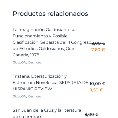
Productos relacionados
La Imaginación Galdosiana: su
Funcionamiento y Posible
Clasificación. Separata del II Congreso
8,00
€
de Estudios Galdosianos, Gran
El
El
7,60
€
Canaria, 1978.
precio
precio
original
actual
GULLÓN, Germán.
era:
es:
8,00 €.
7,60 €
Tristana. Literaturización y
Estructura Novelesca. SEPARATA DE
10,00
€
HISPANIC REVIEW.
El
El
9,50
€
precio
precio
GULLÓN, Germán.
original
actual
era:
es:
San Juan de la Cruz y la literatura
8,00
€
10,00 €.
9,50 €.
de su tiempo.