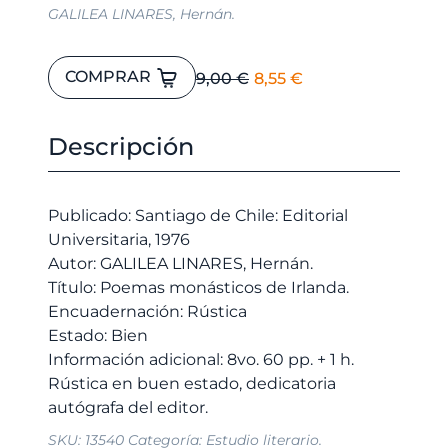
GALILEA LINARES, Hernán.
Poemas
El
El
COMPRAR
9,00
€
8,55
€
monásticos
precio
precio
de
original
actual
Irlanda.
Descripción
era:
es:
cantidad
9,00 €.
8,55 €.
Publicado: Santiago de Chile: Editorial
Universitaria, 1976
Autor: GALILEA LINARES, Hernán.
Título: Poemas monásticos de Irlanda.
Encuadernación: Rústica
Estado: Bien
Información adicional: 8vo. 60 pp. + 1 h.
Rústica en buen estado, dedicatoria
SKU:
13540
Categoría:
Estudio literario.