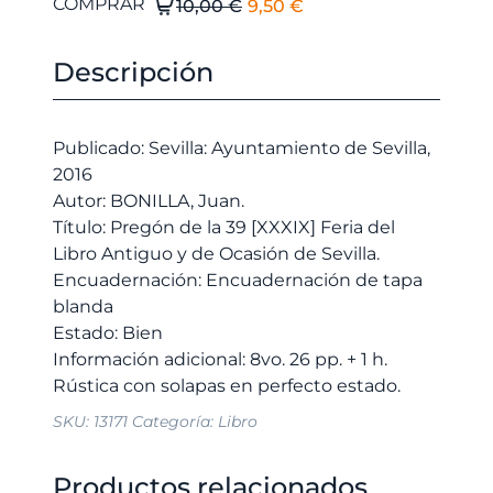
El
El
Pregón
COMPRAR
10,00
€
9,50
€
de
precio
precio
la
original
actual
Descripción
39
era:
es:
[XXXIX]
10,00 €.
9,50 €.
Feria
Publicado: Sevilla: Ayuntamiento de Sevilla,
del
2016
Libro
Autor: BONILLA, Juan.
Antiguo
Título: Pregón de la 39 [XXXIX] Feria del
y
Libro Antiguo y de Ocasión de Sevilla.
de
Encuadernación: Encuadernación de tapa
Ocasión
blanda
de
Estado: Bien
Sevilla.
Información adicional: 8vo. 26 pp. + 1 h.
cantidad
SKU:
13171
Categoría:
Libro
Productos relacionados