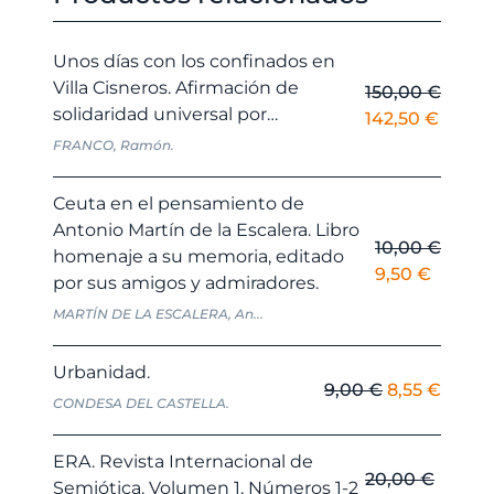
Unos días con los confinados en
Villa Cisneros. Afirmación de
150,00
€
solidaridad universal por…
El
El
142,50
€
precio
precio
FRANCO, Ramón.
original
actual
era:
es:
Ceuta en el pensamiento de
150,00 €.
142,50
Antonio Martín de la Escalera. Libro
10,00
€
homenaje a su memoria, editado
El
El
9,50
€
por sus amigos y admiradores.
precio
precio
MARTÍN DE LA ESCALERA, An...
original
actual
era:
es:
Urbanidad.
10,00 €.
9,50 €.
El
El
9,00
€
8,55
€
CONDESA DEL CASTELLA.
precio
preci
original
actua
ERA. Revista Internacional de
era:
es:
20,00
€
Semiótica. Volumen 1, Números 1-2