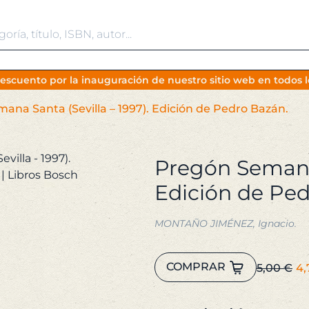
escuento por la inauguración de nuestro sitio web en todos lo
ana Santa (Sevilla – 1997). Edición de Pedro Bazán.
Pregón Semana 
Edición de Ped
MONTAÑO JIMÉNEZ, Ignacio.
Pregón
El
COMPRAR
5,00
€
4,
Semana
p
Santa
or