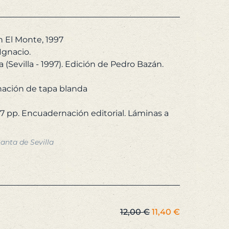
a:
es:
00 €.
4,75 €.
n El Monte, 1997
gnacio.
(Sevilla - 1997). Edición de Pedro Bazán.
ación de tapa blanda
87 pp. Encuadernación editorial. Láminas a
nta de Sevilla
El
El
12,00
€
11,40
€
precio
precio