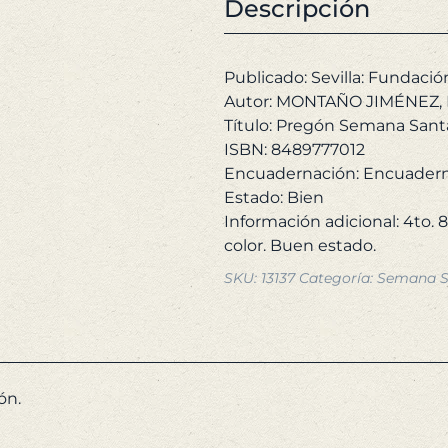
(Sevilla
Descripción
er
-
5,
1997).
Edición
Publicado: Sevilla: Fundació
de
Autor: MONTAÑO JIMÉNEZ, I
Pedro
Título: Pregón Semana Santa 
Bazán.
ISBN: 8489777012
cantidad
Encuadernación: Encuadern
Estado: Bien
Información adicional: 4to. 
SKU:
13137
Categoría:
Semana Sa
ón.