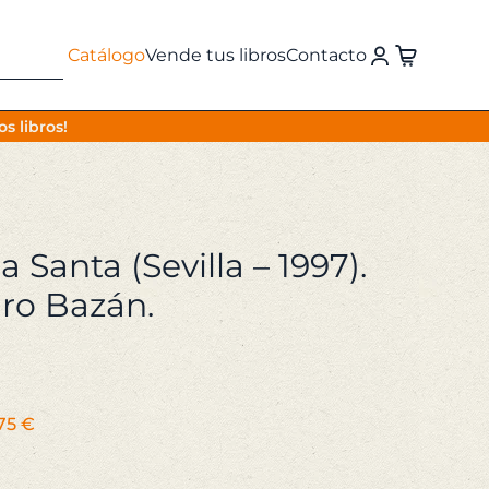
Catálogo
Vende tus libros
Contacto
s libros!
Santa (Sevilla – 1997).
ro Bazán.
El
75
€
recio
precio
iginal
actual