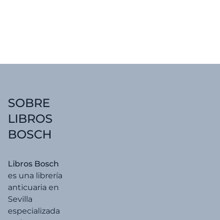
SOBRE
LIBROS
BOSCH
Libros Bosch
es una librería
anticuaria en
Sevilla
especializada