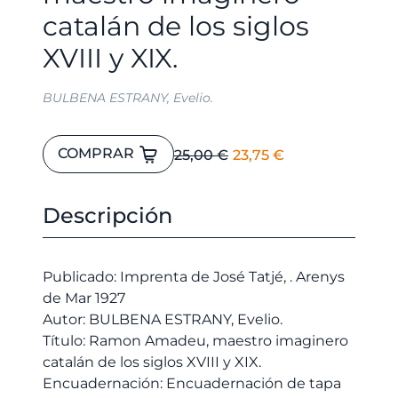
catalán de los siglos
XVIII y XIX.
BULBENA ESTRANY, Evelio.
Ramon
El
El
COMPRAR
25,00
€
23,75
€
Amadeu,
precio
precio
maestro
original
actual
imaginero
Descripción
era:
es:
catalán
25,00 €.
23,75 €.
de
los
Publicado: Imprenta de José Tatjé, . Arenys
siglos
de Mar 1927
XVIII
Autor: BULBENA ESTRANY, Evelio.
y
Título: Ramon Amadeu, maestro imaginero
XIX.
catalán de los siglos XVIII y XIX.
cantidad
Encuadernación: Encuadernación de tapa