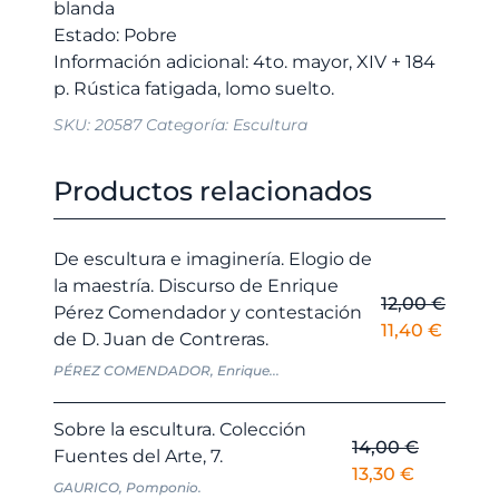
blanda
Estado: Pobre
Información adicional: 4to. mayor, XIV + 184
SKU:
20587
Categoría:
Escultura
Productos relacionados
De escultura e imaginería. Elogio de
la maestría. Discurso de Enrique
12,00
€
Pérez Comendador y contestación
El
El
11,40
€
de D. Juan de Contreras.
precio
precio
PÉREZ COMENDADOR, Enrique...
original
actual
era:
es:
Sobre la escultura. Colección
12,00 €.
11,40 €
14,00
€
Fuentes del Arte, 7.
El
El
13,30
€
GAURICO, Pomponio.