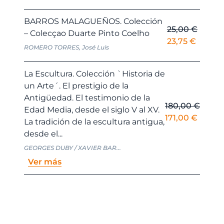
precio
precio
original
actual
BARROS MALAGUEÑOS. Colección
era:
es:
25,00
€
– Colecçao Duarte Pinto Coelho
14,00 €.
13,30 €.
El
El
23,75
€
ROMERO TORRES, José Luis
precio
precio
original
actual
La Escultura. Colección `Historia de
era:
es:
un Arte´. El prestigio de la
25,00 €.
23,75 €
Antigüedad. El testimonio de la
180,00
€
Edad Media, desde el siglo V al XV.
El
El
171,00
€
La tradición de la escultura antigua,
precio
precio
desde el...
original
actual
GEORGES DUBY / XAVIER BAR...
era:
es:
Ver más
180,00 €.
171,00 