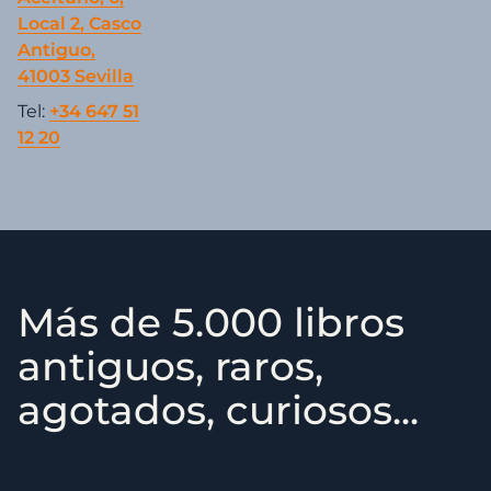
Local 2, Casco
Antiguo,
41003 Sevilla
Tel:
+34 647 51
12 20
Más de 5.000 libros
antiguos, raros,
agotados, curiosos...