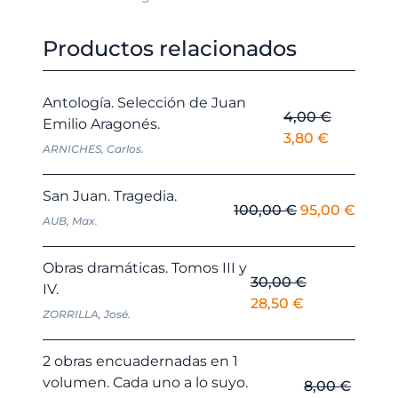
Productos relacionados
Antología. Selección de Juan
4,00
€
Emilio Aragonés.
El
El
3,80
€
ARNICHES, Carlos.
precio
precio
original
actual
San Juan. Tragedia.
era:
es:
El
El
100,00
€
95,00
€
AUB, Max.
4,00 €.
3,80 €.
precio
preci
original
actua
Obras dramáticas. Tomos III y
era:
es:
30,00
€
IV.
100,00 €.
95,00
El
El
28,50
€
ZORRILLA, José.
precio
precio
original
actual
2 obras encuadernadas en 1
era:
es:
volumen. Cada uno a lo suyo.
8,00
€
30,00 €.
28,50 €.