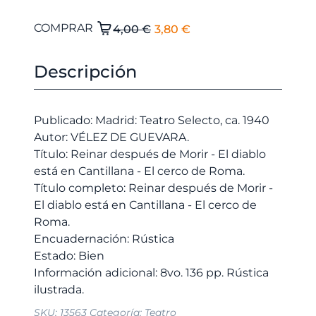
El
El
Reinar
COMPRAR
4,00
€
3,80
€
después
precio
precio
de
original
actual
Descripción
Morir
era:
es:
-
4,00 €.
3,80 €.
El
Publicado: Madrid: Teatro Selecto, ca. 1940
diablo
Autor: VÉLEZ DE GUEVARA.
está
Título: Reinar después de Morir - El diablo
en
está en Cantillana - El cerco de Roma.
Cantillana
Título completo: Reinar después de Morir -
-
El diablo está en Cantillana - El cerco de
El
Roma.
cerco
Encuadernación: Rústica
de
Estado: Bien
Roma.
Información adicional: 8vo. 136 pp. Rústica
cantidad
SKU:
13563
Categoría:
Teatro