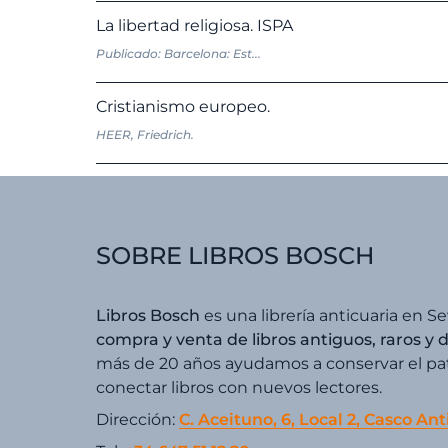
La libertad religiosa. ISPA
Publicado: Barcelona: Est...
Cristianismo europeo.
HEER, Friedrich.
SOBRE LIBROS BOSCH
Libros Bosch
es una librería anticuaria en Se
compra y venta de libros antiguos, raros y 
más de 20 años ayudamos a conservar el patr
conectar libros con nuevos lectores.
Dirección:
C. Aceituno, 6, Local 2, Casco Ant