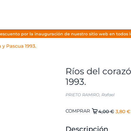
escuento por la inauguración de nuestro sitio web en todos lo
 y Pascua 1993.
Ríos del coraz
1993.
PRIETO RAMIRO, Rafael
El
Ríos
COMPRAR
4,00
€
3,80
€
del
preci
corazón:
origi
Descripción