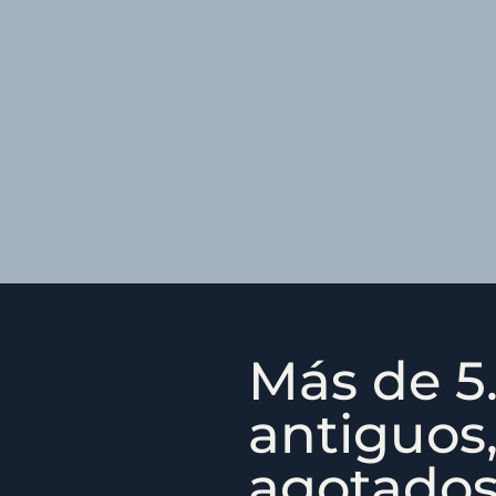
Más de 5.
antiguos,
agotados,