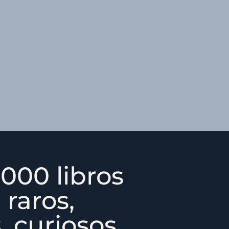
000 libros
 raros,
 curiosos...