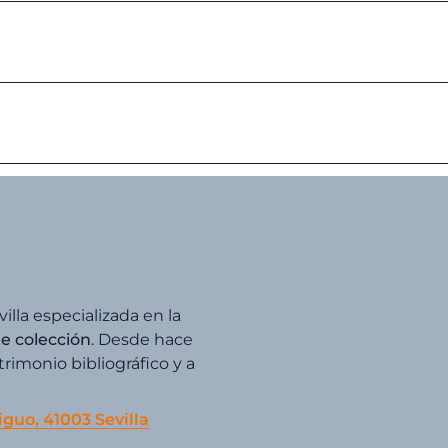
villa especializada en la
de colección
. Desde hace
imonio bibliográfico y a
iguo, 41003 Sevilla