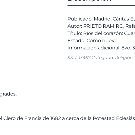
Cuaresma
era:
y
4,00 
Pascua
Publicado: Madrid: Cáritas E
1993.
Autor: PRIETO RAMIRO, Rafa
cantidad
Título: Ríos del corazón: Cu
Estado: Como nuevo
SKU:
13467
Categoría:
Religión
agrados.
 Clero de Francia de 1682 a cerca de la Potestad Eclesiás