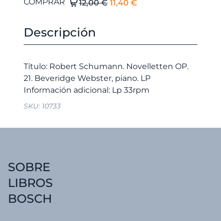
El
El
Robert
COMPRAR
12,00
€
11,40
€
Schumann.
precio
precio
Novelletten
original
actual
Descripción
OP.
era:
es:
21.
12,00 €.
11,40 €.
Beveridge
Título: Robert Schumann. Novelletten OP.
Webster,
21. Beveridge Webster, piano. LP
piano.
LP
SKU:
10733
cantidad
SOBRE
LIBROS
BOSCH