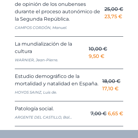
de opinión de los onubenses
25,00
€
durante el proceso autonómico de
El
El
23,75
€
la Segunda República.
precio
precio
CAMPOS CORDÓN, Manuel.
original
actual
era:
es:
La mundialización de la
25,00 €.
23,75 
10,00
€
cultura
El
El
9,50
€
WARNIER, Jean-Pierre.
precio
precio
original
actual
Estudio demográfico de la
era:
es:
18,00
€
mortalidad y natalidad en España.
10,00 €.
9,50 €.
El
El
17,10
€
HOYOS SAINZ, Luis de.
precio
precio
original
actual
Patología social.
era:
es:
El
El
7,00
€
6,65
€
ARGENTE DEL CASTILLO, Bal...
18,00 €.
17,10 €.
precio
preci
original
actua
era:
es: