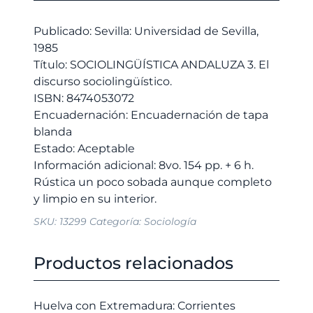
9,00 €.
8,55 €.
sociolingüístico.
cantidad
Publicado: Sevilla: Universidad de Sevilla,
1985
Título: SOCIOLINGÜÍSTICA ANDALUZA 3. El
discurso sociolingüístico.
ISBN: 8474053072
Encuadernación: Encuadernación de tapa
blanda
Estado: Aceptable
Información adicional: 8vo. 154 pp. + 6 h.
Rústica un poco sobada aunque completo
SKU:
13299
Categoría:
Sociología
Productos relacionados
Huelva con Extremadura: Corrientes