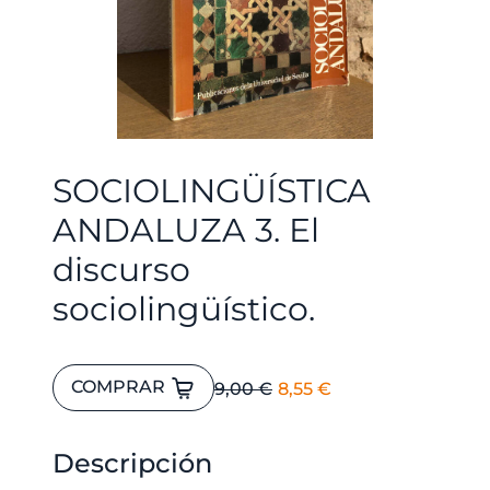
SOCIOLINGÜÍSTICA
ANDALUZA 3. El
discurso
sociolingüístico.
SOCIOLINGÜÍSTICA
El
El
COMPRAR
9,00
€
8,55
€
ANDALUZA
precio
precio
3.
original
actual
El
Descripción
era:
es:
discurso