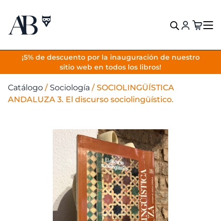
VOLVER
¡5% de descuento por la inauguración de nuestro
sitio web en todos los libros!
Catálogo
/
Sociología
/
SOCIOLINGÜÍSTICA
ANDALUZA 3. El discurso sociolingüístico.