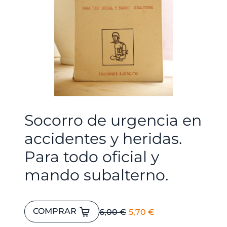
Socorro de urgencia en
accidentes y heridas.
Para todo oficial y
mando subalterno.
Socorro
El
El
COMPRAR
6,00
€
5,70
€
de
precio
precio