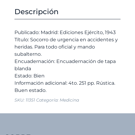
urgencia
original
actual
en
Descripción
era:
es:
accidentes
6,00 €.
5,70 €.
y
heridas.
Publicado: Madrid: Ediciones Ejército, 1943
Para
Título: Socorro de urgencia en accidentes y
todo
heridas. Para todo oficial y mando
oficial
subalterno.
y
Encuadernación: Encuadernación de tapa
mando
blanda
subalterno.
Estado: Bien
cantidad
Información adicional: 4to. 251 pp. Rústica.
SKU:
11351
Categoría:
Medicina