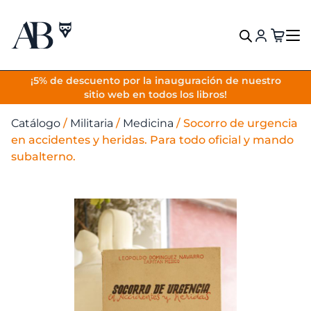
VOLVER
¡5% de descuento por la inauguración de nuestro
sitio web en todos los libros!
Catálogo
/
Militaria
/
Medicina
/
Socorro de urgencia
en accidentes y heridas. Para todo oficial y mando
subalterno.