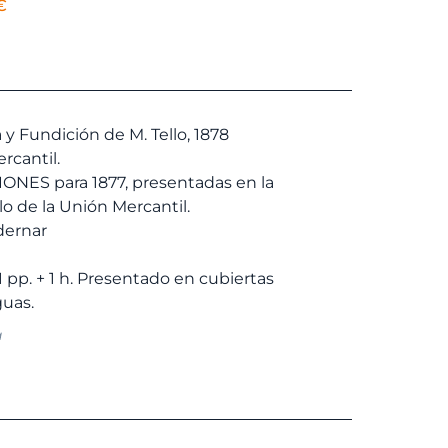
El
€
io
precio
nal
actual
es:
 €.
14,25 €.
y Fundición de M. Tello, 1878
rcantil.
ONES para 1877, presentadas en la
o de la Unión Mercantil.
dernar
1 pp. + 1 h. Presentado en cubiertas
a