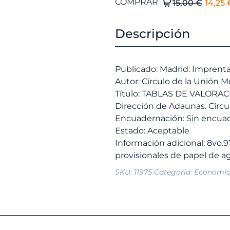
El
TABLAS
COMPRAR
15,00
€
14,25
DE
prec
VALORACIONES
origi
Descripción
para
era:
1877,
15,00
presentadas
Publicado: Madrid: Imprenta 
en
Autor: Círculo de la Unión Me
la
Título: TABLAS DE VALORACI
Dirección
Dirección de Adaunas. Círcul
de
Encuadernación: Sin encua
Adaunas.
Estado: Aceptable
Círculo
Información adicional: 8vo.9
de
la
SKU:
11975
Categoría:
Economí
Unión
Mercantil.
cantidad