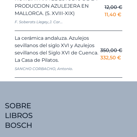
PRODUCCION AZULEJERA EN
12,00
€
MALLORCA. (S. XVIII-XIX)
El
El
11,40
€
precio
precio
F. Soberats Liegey,J. Car...
original
actual
era:
es:
La cerámica andaluza. Azulejos
12,00 €.
11,40 €
sevillanos del siglo XVI y Azulejos
350,00
€
sevillanos del Siglo XVI de Cuenca.
El
El
332,50
€
La Casa de Pilatos.
precio
precio
SANCHO CORBACHO, Antonio.
original
actual
era:
es:
350,00 €.
332,50
SOBRE
LIBROS
BOSCH