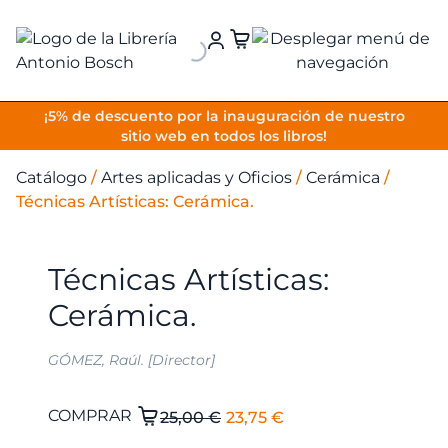
VOLVER
¡5% de descuento por la inauguración de nuestro
sitio web en todos los libros!
Catálogo
/
Artes aplicadas y Oficios
/
Cerámica
/
Técnicas Artísticas: Cerámica.
Técnicas Artísticas:
Cerámica.
GÓMEZ, Raúl. [Director]
El
El
Técnicas
COMPRAR
25,00
€
23,75
€
Artísticas:
precio
precio