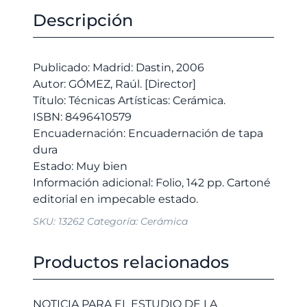
Cerámica.
original
actual
Descripción
cantidad
era:
es:
25,00 €.
23,75 €.
Publicado: Madrid: Dastin, 2006
Autor: GÓMEZ, Raúl. [Director]
Título: Técnicas Artísticas: Cerámica.
ISBN: 8496410579
Encuadernación: Encuadernación de tapa
dura
Estado: Muy bien
Información adicional: Folio, 142 pp. Cartoné
SKU:
13262
Categoría:
Cerámica
Productos relacionados
NOTICIA PARA EL ESTUDIO DE LA