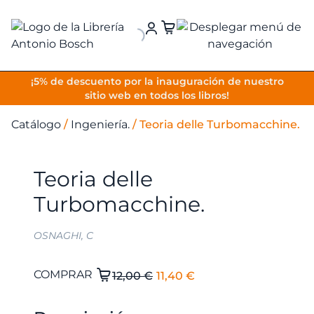
VOLVER
¡5% de descuento por la inauguración de nuestro
sitio web en todos los libros!
Catálogo
/
Ingeniería.
/
Teoria delle Turbomacchine.
Teoria delle
Turbomacchine.
OSNAGHI, C
El
El
Teoria
COMPRAR
12,00
€
11,40
€
delle
precio
precio
Turbomacchine.
original
actual