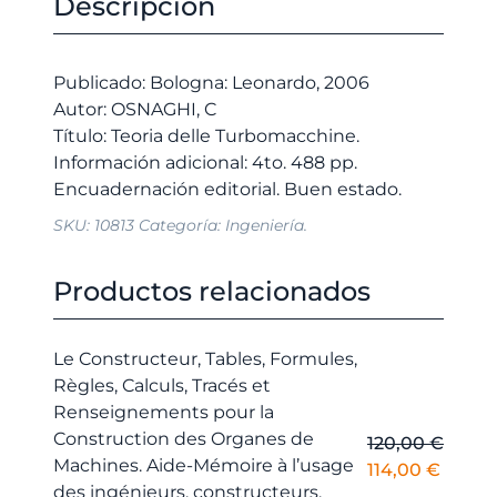
Descripción
cantidad
era:
es:
12,00 €.
11,40 €.
Publicado: Bologna: Leonardo, 2006
Autor: OSNAGHI, C
Título: Teoria delle Turbomacchine.
Información adicional: 4to. 488 pp.
SKU:
10813
Categoría:
Ingeniería.
Productos relacionados
Le Constructeur, Tables, Formules,
Règles, Calculs, Tracés et
Renseignements pour la
Construction des Organes de
120,00
€
Machines. Aide-Mémoire à l’usage
El
El
114,00
€
des ingénieurs, constructeurs,
precio
precio