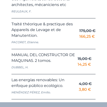
architectes, mécaniciens etc
original
actual
era:
es:
REULEAUX, F.
120,00 €.
114,00
Traité théorique & practique des
Appareils de Levage et de
175,00
€
Manutention.
El
El
166,25
€
precio
precio
PACORET, Etienne.
original
actual
era:
es:
MANUAL DEL CONSTRUCTOR DE
15,00
€
175,00 €.
166,25
MAQUINAS. 2 tomos.
El
El
14,25
€
DUBBEL, H.
precio
precio
original
actual
Las energías renovables: Un
era:
es:
4,00
€
enfoque público ecológico.
15,00 €.
14,25 €.
El
El
3,80
€
MENÉNDEZ PÉREZ, Emilio.
precio
precio
original
actual
era:
es: