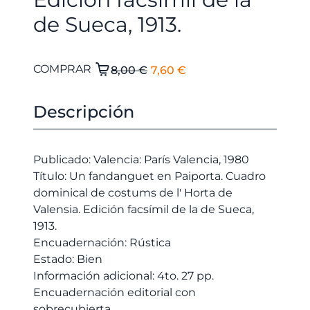
de Sueca, 1913.
El
El
Un
COMPRAR
8,00
€
7,60
€
fandanguet
precio
precio
en
original
actual
Descripción
Paiporta.
era:
es:
Cuadro
8,00 €.
7,60 €.
dominical
Publicado: Valencia: París Valencia, 1980
de
Título: Un fandanguet en Paiporta. Cuadro
costums
dominical de costums de l' Horta de
de
Valensia. Edición facsímil de la de Sueca,
l'
1913.
Horta
Encuadernación: Rústica
de
Estado: Bien
Valensia.
Información adicional: 4to. 27 pp.
Edición
Encuadernación editorial con
facsímil