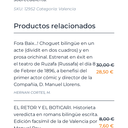
de
SKU:
12952
Categoría:
Valencia
la
de
Sueca,
Productos relacionados
1913.
cantidad
Fora Baix…! Choguet bilingüe en un
acte (dividit en dos cuadros) y en
prosa orichinal. Estrenat en éxit en
el teatro de Ruzafa (Russafa) el día 8
30,00
€
de Febrer de 1896, a benefisi del
El
El
28,50
€
primer actor cómic y director de la
precio
precio
Compañia, D. Manuel Llorens.
original
actual
era:
es:
HERNAN CORTES, M.
30,00 €.
28,50 
EL RETOR Y EL BOTICARI. Historieta
veredicta en romans bilingüe escrita.
8,00
€
Edición facsímil de la de Valencia por
El
El
7,60
€