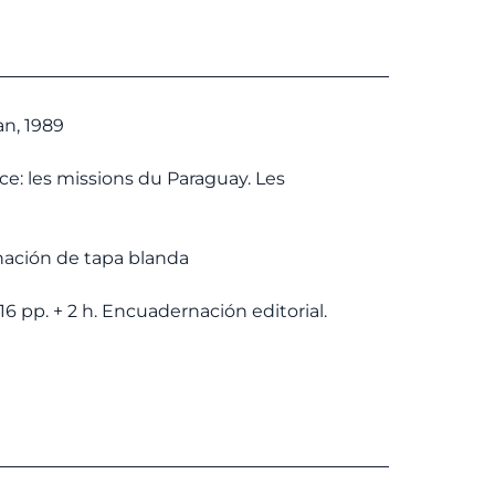
recio
precio
riginal
actual
ra:
es:
0,00 €.
9,50 €.
an, 1989
ce: les missions du Paraguay. Les
ación de tapa blanda
16 pp. + 2 h. Encuadernación editorial.