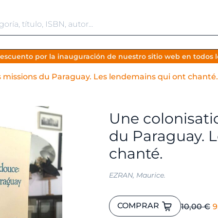
escuento por la inauguración de nuestro sitio web en todos lo
s missions du Paraguay. Les lendemains qui ont chanté.
Une colonisati
du Paraguay. L
chanté.
EZRAN, Maurice.
Une
E
COMPRAR
10,00
€
9
colonisation