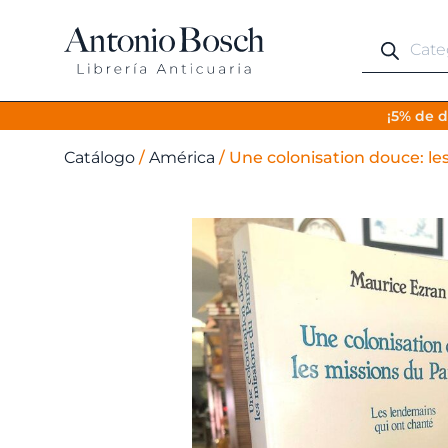
Búsqueda
de
productos
¡5% de d
Catálogo
/
América
/
Une colonisation douce: le