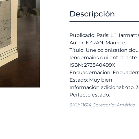
p
douce:
o
les
Descripción
e
missions
1
du
Paraguay.
Publicado: París: L´Harmatt
Les
Autor: EZRAN, Maurice.
lendemains
Título: Une colonisation dou
qui
lendemains qui ont chanté.
ont
ISBN: 273840499X
chanté.
Encuadernación: Encuadern
cantidad
Estado: Muy bien
Información adicional: 4to. 3
SKU:
11614
Categoría:
América