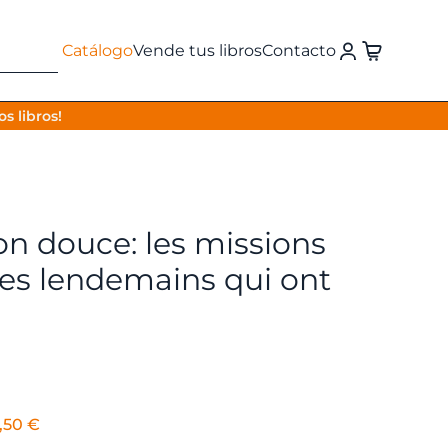
Catálogo
Vende tus libros
Contacto
s libros!
on douce: les missions
es lendemains qui ont
l
El
,50
€