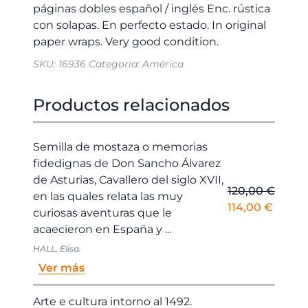
páginas dobles español / inglés Enc. rústica
con solapas. En perfecto estado. In original
SKU:
16936
Categoría:
América
Productos relacionados
Semilla de mostaza o memorias
fidedignas de Don Sancho Álvarez
de Asturias, Cavallero del siglo XVII,
120,00
€
en las quales relata las muy
El
El
114,00
€
curiosas aventuras que le
precio
precio
acaecieron en España y ...
original
actual
HALL, Elisa.
era:
es:
Ver más
120,00 €.
114,00
Arte e cultura intorno al 1492.