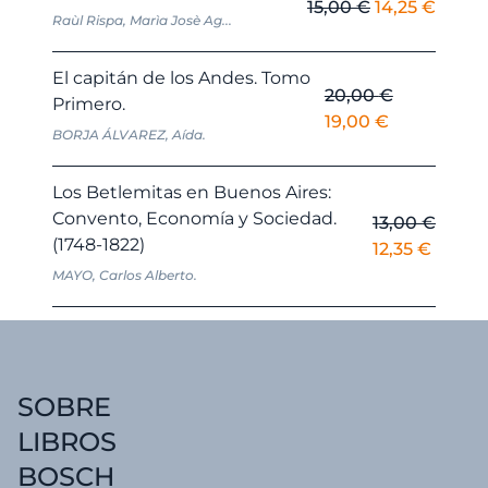
El
El
15,00
€
14,25
€
Raùl Rispa, Marìa Josè Ag...
precio
preci
original
actua
El capitán de los Andes. Tomo
era:
es:
20,00
€
Primero.
15,00 €.
14,25 
El
El
19,00
€
BORJA ÁLVAREZ, Aída.
precio
precio
original
actual
Los Betlemitas en Buenos Aires:
era:
es:
Convento, Economía y Sociedad.
13,00
€
20,00 €.
19,00 €.
(1748-1822)
El
El
12,35
€
precio
precio
MAYO, Carlos Alberto.
original
actual
era:
es:
13,00 €.
12,35 €
SOBRE
LIBROS
BOSCH