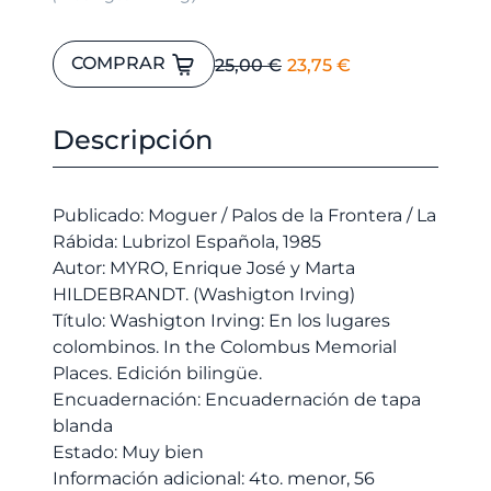
Washigton
El
El
COMPRAR
25,00
€
23,75
€
Irving:
precio
precio
En
original
actual
los
Descripción
era:
es:
lugares
25,00 €.
23,75 €.
colombinos.
In
Publicado: Moguer / Palos de la Frontera / La
the
Rábida: Lubrizol Española, 1985
Colombus
Autor: MYRO, Enrique José y Marta
Memorial
HILDEBRANDT. (Washigton Irving)
Places.
Título: Washigton Irving: En los lugares
Edición
colombinos. In the Colombus Memorial
bilingüe.
Places. Edición bilingüe.
cantidad
Encuadernación: Encuadernación de tapa
blanda
Estado: Muy bien
Información adicional: 4to. menor, 56