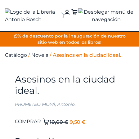
VOLVER
¡5% de descuento por la inauguración de nuestro
sitio web en todos los libros!
Catálogo
/
Novela
/
Asesinos en la ciudad ideal.
Asesinos en la ciudad
ideal.
PROMETEO MOYÁ, Antonio.
El
El
Asesinos
COMPRAR
10,00
€
9,50
€
en
precio
precio
la
original
actual