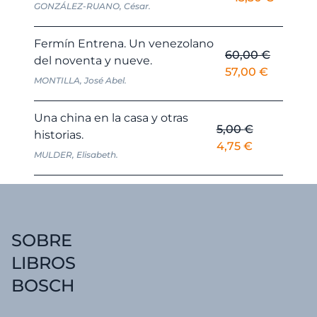
GONZÁLEZ-RUANO, César.
precio
precio
original
actual
Fermín Entrena. Un venezolano
era:
es:
60,00
€
del noventa y nueve.
14,00 €.
13,30 €.
El
El
57,00
€
MONTILLA, José Abel.
precio
precio
original
actual
Una china en la casa y otras
era:
es:
5,00
€
historias.
60,00 €.
57,00 €.
El
El
4,75
€
MULDER, Elisabeth.
precio
precio
original
actual
era:
es:
5,00 €.
4,75 €.
SOBRE
LIBROS
BOSCH