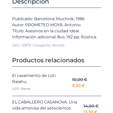
Descripción
ciudad
era:
es:
ideal.
10,00 €.
9,50 €.
cantidad
Publicado: Barcelona: Muchnik, 1986
Autor: PROMETEO MOYÁ, Antonio.
Título: Asesinos en la ciudad ideal.
SKU:
10875
Categoría:
Novela
Productos relacionados
El casamiento de Loti.
10,00
€
Rarahu.
El
El
9,50
€
LOTI, Pierre.
precio
precio
original
actual
EL CABALLERO CASANOVA. Una
era:
es:
14,00
€
vida amorosa del setecientos
10,00 €.
9,50 €.
El
El
13,30
€