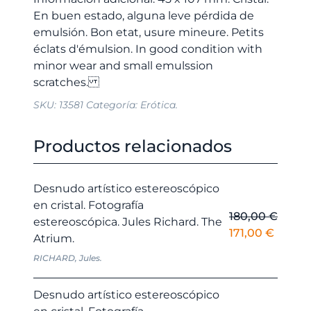
En buen estado, alguna leve pérdida de
emulsión. Bon etat, usure mineure. Petits
éclats d'émulsion. In good condition with
minor wear and small emulssion
SKU:
13581
Categoría:
Erótica.
Productos relacionados
Desnudo artístico estereoscópico
en cristal. Fotografía
180,00
€
estereoscópica. Jules Richard. The
El
El
171,00
€
Atrium.
precio
precio
RICHARD, Jules.
original
actual
era:
es:
Desnudo artístico estereoscópico
180,00 €.
171,00 