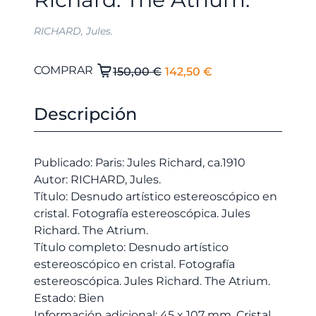
RICHARD, Jules.
El
El
Desnudo
COMPRAR
150,00
€
142,50
€
artístico
precio
precio
estereoscópico
original
actual
Descripción
en
era:
es:
cristal.
150,00 €.
142,50 €.
Fotografía
Publicado: Paris: Jules Richard, ca.1910
estereoscópica.
Autor: RICHARD, Jules.
Jules
Título: Desnudo artístico estereoscópico en
Richard.
cristal. Fotografía estereoscópica. Jules
The
Richard. The Atrium.
Atrium.
Título completo: Desnudo artístico
cantidad
estereoscópico en cristal. Fotografía
estereoscópica. Jules Richard. The Atrium.
Estado: Bien
Información adicional: 45 x 107 mm. Cristal.