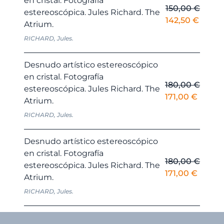
en cristal. Fotografía
150,00
€
estereoscópica. Jules Richard. The
El
El
142,50
€
Atrium.
precio
precio
RICHARD, Jules.
original
actual
era:
es:
Desnudo artístico estereoscópico
150,00 €.
142,50
en cristal. Fotografía
180,00
€
estereoscópica. Jules Richard. The
El
El
171,00
€
Atrium.
precio
precio
RICHARD, Jules.
original
actual
era:
es:
Desnudo artístico estereoscópico
180,00 €.
171,00 
en cristal. Fotografía
180,00
€
estereoscópica. Jules Richard. The
El
El
171,00
€
Atrium.
precio
precio
RICHARD, Jules.
original
actual
era:
es:
180,00 €.
171,00 