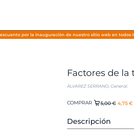
escuento por la inauguración de nuestro sitio web en todos lo
Factores de la 
ÁLVAREZ SERRANO, General.
El
Factores
COMPRAR
5,00
€
4,75
€
de
preci
la
origi
Descripción
táctica.
era:
cantidad