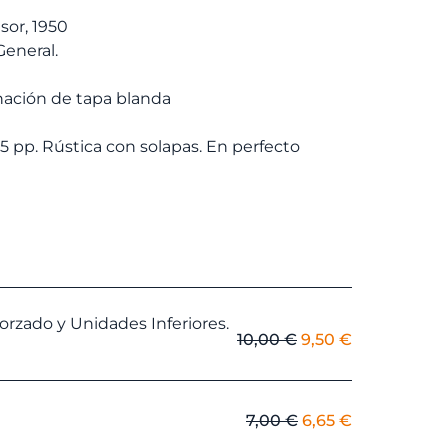
€.
4,75 €.
sor, 1950
eneral.
ación de tapa blanda
55 pp. Rústica con solapas. En perfecto
rzado y Unidades Inferiores.
El
El
10,00
€
9,50
€
precio
precio
original
actual
era:
es:
El
El
7,00
€
6,65
€
10,00 €.
9,50 €.
precio
precio