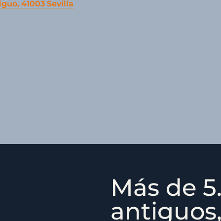
iguo, 41003 Sevilla
Más de 5.
antiguos,