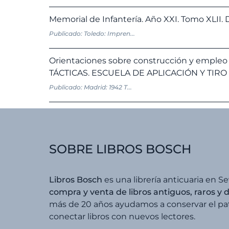
Memorial de Infantería. Año XXI. Tomo XLII. 
Publicado: Toledo: Impren...
Orientaciones sobre construcción y empleo 
TÁCTICAS. ESCUELA DE APLICACIÓN Y TIRO
Publicado: Madrid: 1942 T...
SOBRE LIBROS BOSCH
Libros Bosch
es una librería anticuaria en Se
compra y venta de libros antiguos, raros y 
más de 20 años ayudamos a conservar el patr
conectar libros con nuevos lectores.