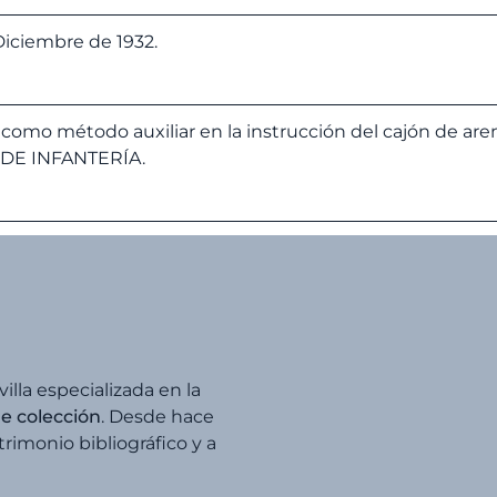
Diciembre de 1932.
como método auxiliar en la instrucción del cajón de ar
 DE INFANTERÍA.
villa especializada en la
de colección
. Desde hace
imonio bibliográfico y a