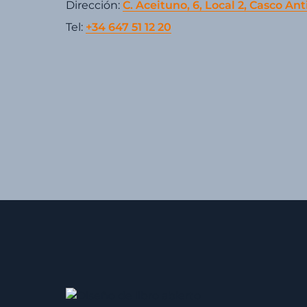
Dirección:
C. Aceituno, 6, Local 2, Casco Ant
Tel:
+34 647 51 12 20