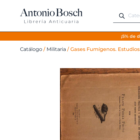
Búsqueda
de
productos
¡5% de d
Catálogo
/
Militaria
/
Gases Fumígenos. Estudios 