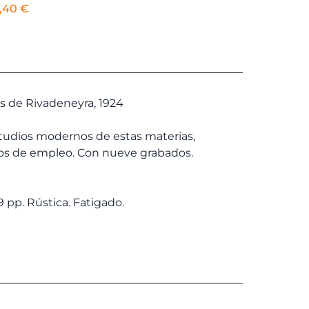
l
El
1,40
€
recio
precio
riginal
actual
ra:
es:
2,00 €.
11,40 €.
s de Rivadeneyra, 1924
studios modernos de estas materias,
dos de empleo. Con nueve grabados.