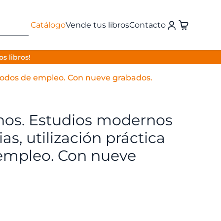
Catálogo
Vende tus libros
Contacto
s libros!
étodos de empleo. Con nueve grabados.
os. Estudios modernos
as, utilización práctica
empleo. Con nueve