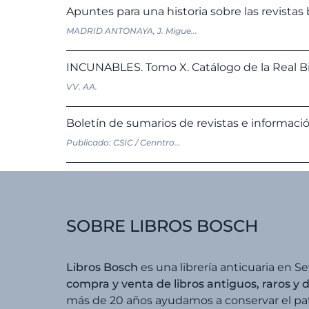
Apuntes para una historia sobre las revistas 
MADRID ANTONAYA, J. Migue...
INCUNABLES. Tomo X. Catálogo de la Real Bi
VV. AA.
Boletín de sumarios de revistas e informació
Publicado: CSIC / Cenntro...
SOBRE LIBROS BOSCH
Libros Bosch
es una librería anticuaria en Se
compra y venta de libros antiguos, raros y 
más de 20 años ayudamos a conservar el patr