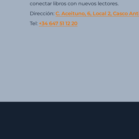
conectar libros con nuevos lectores.
Dirección:
C. Aceituno, 6, Local 2, Casco Ant
Tel:
+34 647 51 12 20