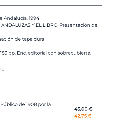
es:
€.
5,70 €.
e Andalucía, 1994
 ANDALUZAS Y EL LIBRO. Presentación de
ación de tapa dura
 183 pp. Enc. editorial con sobrecubierta,
fía
Público de 1908 por la
45,00
€
El
El
42,75
€
precio
precio
original
actual