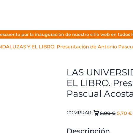
escuento por la inauguración de nuestro sitio web en todos lo
ALUZAS Y EL LIBRO. Presentación de Antonio Pascua
LAS UNIVERS
EL LIBRO. Pres
Pascual Acosta
El
LAS
COMPRAR
6,00
€
5,70
€
UNIVERSIDADES
preci
ANDALUZAS
origi
Descripción