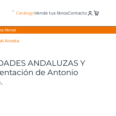
Catálogo
Vende tus libros
Contacto
s libros!
l Acosta.
IDADES ANDALUZAS Y
entación de Antonio
.
El
o
precio
nal
actual