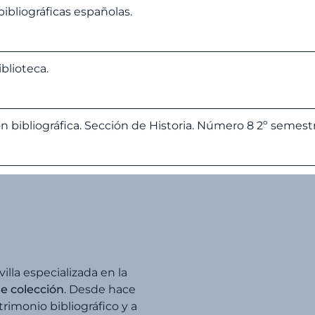
bibliográficas españolas.
blioteca.
n bibliográfica. Sección de Historia. Número 8 2º semest
villa especializada en la
de colección
. Desde hace
imonio bibliográfico y a