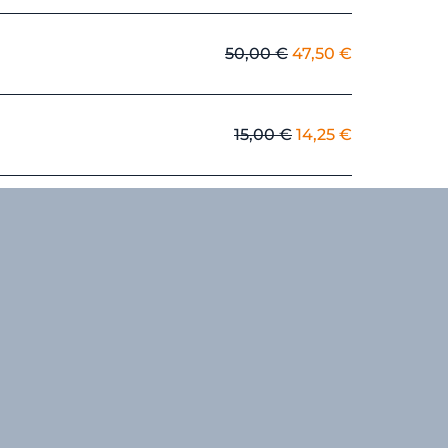
original
actual
era:
es:
El
El
50,00
€
47,50
€
14,00 €.
13,30 €.
precio
precio
original
actual
era:
es:
El
El
15,00
€
14,25
€
50,00 €.
47,50 €.
precio
precio
original
actual
era:
es:
15,00 €.
14,25 €.