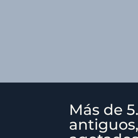
Más de 5.
antiguos,