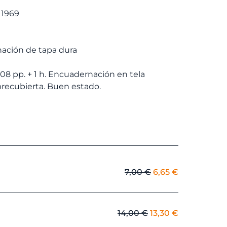
€.
5,70 €.
 1969
ación de tapa dura
308 pp. + 1 h. Encuadernación en tela
El
El
7,00
€
6,65
€
precio
precio
original
actual
era:
es:
El
El
14,00
€
13,30
€
7,00 €.
6,65 €.
precio
precio