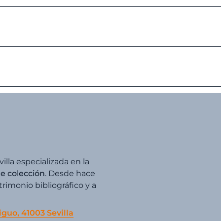
villa especializada en la
de colección
. Desde hace
imonio bibliográfico y a
iguo, 41003 Sevilla