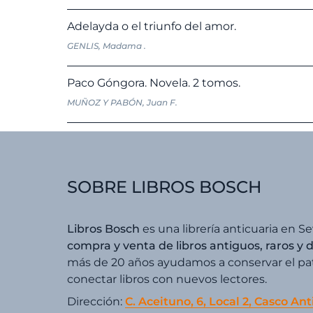
Adelayda o el triunfo del amor.
GENLIS, Madama .
Paco Góngora. Novela. 2 tomos.
MUÑOZ Y PABÓN, Juan F.
SOBRE LIBROS BOSCH
Libros Bosch
es una librería anticuaria en Se
compra y venta de libros antiguos, raros y 
más de 20 años ayudamos a conservar el patr
conectar libros con nuevos lectores.
Dirección:
C. Aceituno, 6, Local 2, Casco Ant